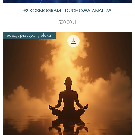
#2 KOSMOGRAM - DUCHOWA ANALIZA
Podgląd
Cena
500,00 zł
odczyt przesyłany elektr.