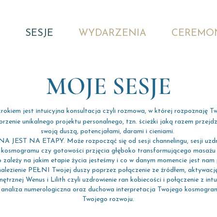
SESJE
WYDARZENIA
CEREMO
MOJE SESJE
rokiem jest intuicyjna konsultacja czyli rozmowa, w której rozpoznaję Tw
rzenie unikalnego projektu personalnego, tzn. ścieżki jaką razem przejdz
swoją duszą, potencjałami, darami i cieniami.
EST NA ETAPY. Może rozpocząć się od sesji channelingu, sesji uzdr
zy kosmogramu czy gotowości przjęcia głęboko transformującego masażu
ależy na jakim etapie życia jesteśmy i co w danym momencie jest nam 
nalezienie PEŁNI Twojej duszy poprzez połączenie ze źródłem, aktywację
ętrznej Wenus i Lilith czyli uzdrowienie ran kobiecości i połączenie z intu
t analiza numerologiczna oraz duchowa interpretacja Twojego kosmogram
Twojego rozwoju.