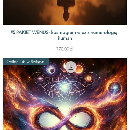
#5 PAKIET WENUS- kosmogram wraz z numerologią i
Podgląd
human
Cena
770,00 zł
Online lub w Świątyni