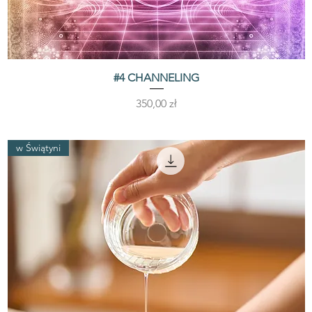
#4 CHANNELING
Podgląd
Cena
350,00 zł
w Świątyni