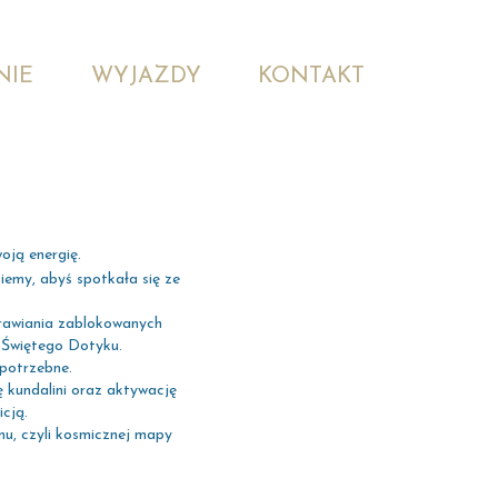
NIE
WYJAZDY
KONTAKT
oją energię.
iemy, abyś spotkała się ze
awiania zablokowanych
 Świętego Dotyku.
potrzebne.
 kundalini oraz aktywację
icją.
u, czyli kosmicznej mapy