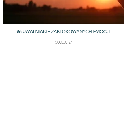
#6 UWALNIANIE ZABLOKOWANYCH EMOCJI
Podgląd
Cena
500,00 zł