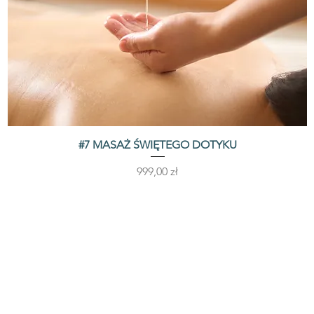
#7 MASAŻ ŚWIĘTEGO DOTYKU
Podgląd
Cena
999,00 zł
TWENTY TWO