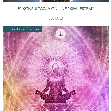
#1 KONSULTACJA ON-LINE "KIM JESTEM"
Podgląd
Cena
350,00 zł
Online lub w Świątyni