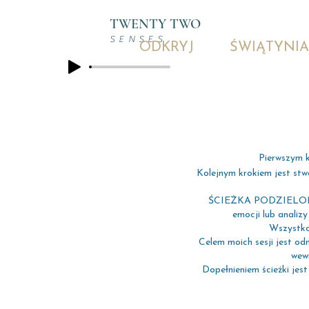
TWENTY TWO
SENSES
ODKRYJ
ŚWIĄTYNIA
Pierwszym k
Kolejnym krokiem jest stwo
ŚCIEŻKA PODZIELONA J
emocji lub anali
Wszystko z
Celem moich sesji jest od
wewn
Dopełnieniem ścieżki jes