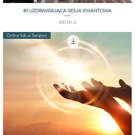
#3 UZDRAWIAJĄCA SESJA KWANTOWA
Podgląd
Cena
500,00 zł
Online lub w Świątyni