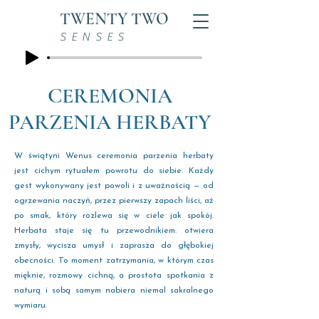
TWENTY TWO
SENSES
CEREMONIA
PARZENIA HERBATY
W świątyni Wenus ceremonia parzenia herbaty
jest cichym rytuałem powrotu do siebie. Każdy
gest wykonywany jest powoli i z uważnością — od
ogrzewania naczyń, przez pierwszy zapach liści, aż
po smak, który rozlewa się w ciele jak spokój.
Herbata staje się tu przewodnikiem: otwiera
zmysły, wycisza umysł i zaprasza do głębokiej
obecności. To moment zatrzymania, w którym czas
mięknie, rozmowy cichną, a prostota spotkania z
naturą i sobą samym nabiera niemal sakralnego
wymiaru.