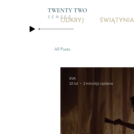
TWENTY TWO
SENSES
ODKRYJ
ŚWIĄTYNIA
All Posts
EVA
22 lut
2 minut(y) czytania