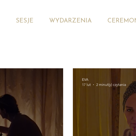
SESJE
WYDARZENIA
CEREMO
EVA
17 lut
2 minut(y) czytania