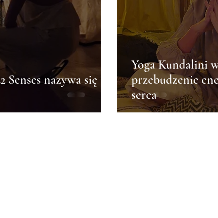
Yoga Kundalini 
2 Senses nazywa się
przebudzenie ene
serca
Menu
Follow Us
ODKRYJ
FACEBOOK
ŚWIĄTYNIA
INSTAGRAM
SESJE