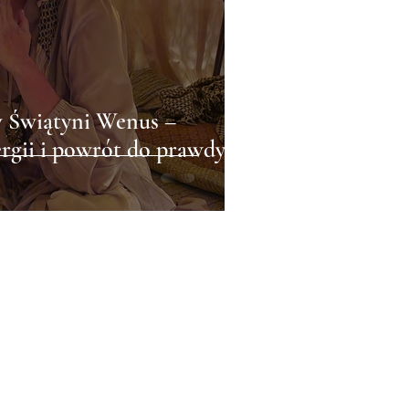
w Świątyni Wenus –
rgii i powrót do prawdy
Kontakt &
Rezerwacje
Mail:
eva.22senses@gmail.com
Tel: +48 784 570 801