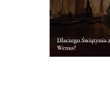
Dlaczego Świątynia 2
Wenus?
TWENTY TWO
SENSES