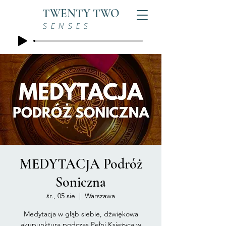
TWENTY TWO
SENSES
MEDYTACJA Podróż
Soniczna
śr., 05 sie
  |  
Warszawa
Medytacja w głąb siebie, dźwiękowa
akupunktura podczas Pełni Księżyca w