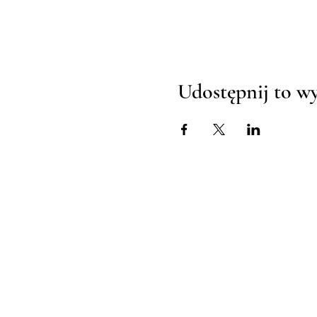
Udostępnij to w
TWENTY TWO
SENSES