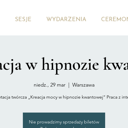
SESJE
WYDARZENIA
CEREMO
cja w hipnozie kw
niedz., 29 mar
  |  
Warszawa
acja twórcza „Kreacja mocy w hipnozie kwantowej” Praca z int
Nie prowadzimy sprzedaży biletów