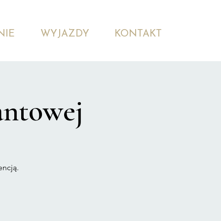
NIE
WYJAZDY
KONTAKT
antowej
encją.