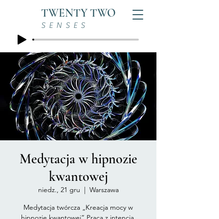
TWENTY TWO
SENSES
Medytacja w hipnozie
kwantowej
niedz., 21 gru
  |  
Warszawa
Medytacja twórcza „Kreacja mocy w
hipnozie kwantowej” Praca z intencją.