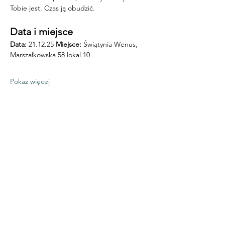
Tobie jest. Czas ją obudzić.
Data i miejsce
Data:
 21.12.25 
Miejsce: 
Świątynia Wenus, 
Marszałkowska 58 lokal 10
Pokaż więcej
Udostępnij to wydarzenie
TWENTY TWO
SENSES