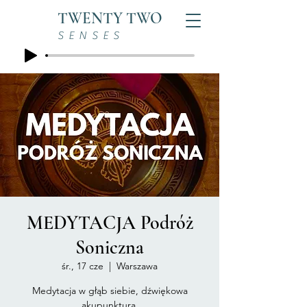
TWENTY TWO
SENSES
MEDYTACJA Podróż
Soniczna
śr., 17 cze
  |  
Warszawa
Medytacja w głąb siebie, dźwiękowa
akupunktura.