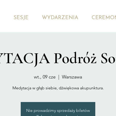
SESJE
WYDARZENIA
CEREMO
ACJA Podróż So
wt., 09 cze
  |  
Warszawa
Medytacja w głąb siebie, dźwiękowa akupunktura.
Nie prowadzimy sprzedaży biletów