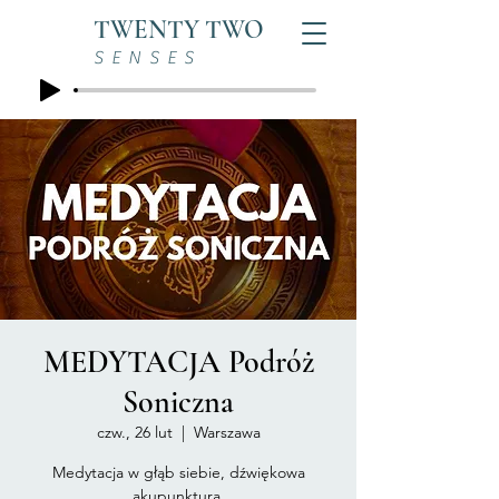
TWENTY TWO
SENSES
MEDYTACJA Podróż
Soniczna
czw., 26 lut
  |  
Warszawa
Medytacja w głąb siebie, dźwiękowa
akupunktura.