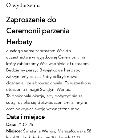
O wydarzeniu
Zaproszenie do 
Ceremonii parzenia 
Herbaty
Z całego serca zapraszam Was do 
uczestnictwa w wyjątkowej Ceremonii, na 
który zabierzemy Was wspólnie z Łukaszem. 
Będziemy parzyć 3 wyjątkowe herbaty, 
zatrzymamy czas... żeby odkryć nowe 
doznania i celebrować chwilę. To wszystko w 
otoczeniu i magii Świątyni Wenus. 
To doskonała okazja, aby połączyć się ze 
sobą, dzielić się doświadczeniami z innymi 
oraz odkrywać swoją wewnętrzną moc.
Data i miejsce
Data:
 21.02.25 
Miejsce: 
Świątynia Wenus, Marszałkowska 58 
lokal 10, kod do bramy 10 kluczyk 1122