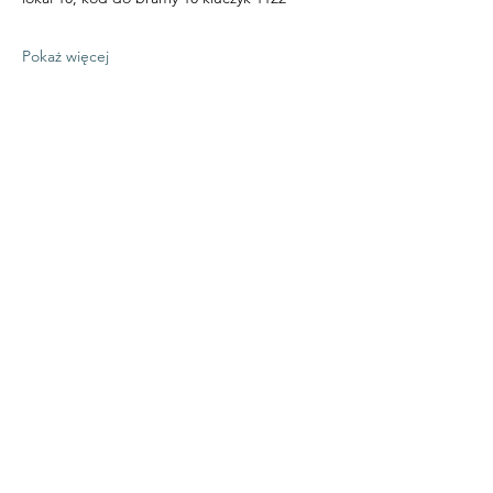
Pokaż więcej
Udostępnij to wydarzenie
TWENTY TWO
SENSES
© 2026 by 22 Senses
Follow Us
Kontakt &