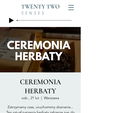
TWENTY TWO
SENSES
CEREMONIA
HERBATY
sob., 21 lut
  |  
Warszawa
Zatrzymamy czas, uruchomimy doznania...
Ten rytuał parzenia herbaty zabierze nas do