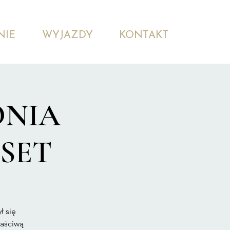
NIE
WYJAZDY
KONTAKT
ONIA
ESET
ł się
łaściwą