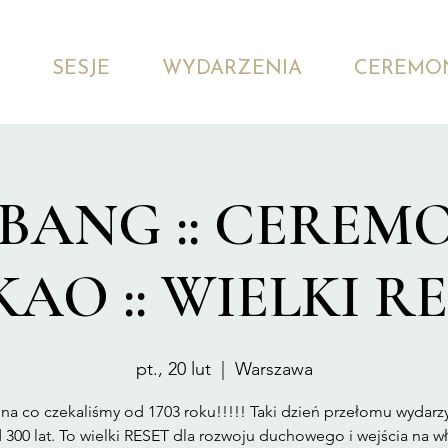
SESJE
WYDARZENIA
CEREMO
 BANG :: CEREM
AO :: WIELKI R
pt., 20 lut
  |  
Warszawa
na co czekaliśmy od 1703 roku!!!!! Taki dzień przełomu wydarzy
300 lat. To wielki RESET dla rozwoju duchowego i wejścia na w