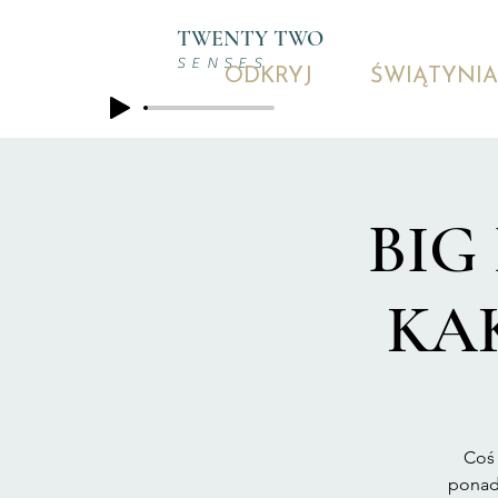
TWENTY TWO
SENSES
ODKRYJ
ŚWIĄTYNIA
BIG
KAK
Coś 
ponad 