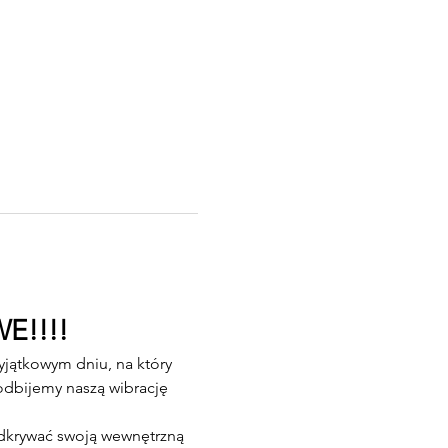
WE!!!!
jątkowym dniu, na który 
odbijemy naszą wibrację 
odkrywać swoją wewnętrzną 