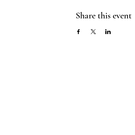
Share this event
TWENTY TWO
SENSES
© 2026 by 22 Senses