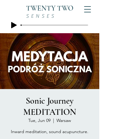
TWENTY TWO
SENSES
Sonic Journey
MEDITATION
Tue, Jun 09
  |  
Warsaw
Inward meditation, sound acupuncture.