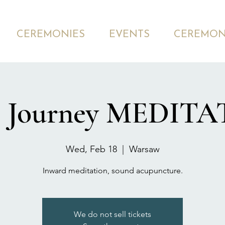
CEREMONIES
EVENTS
CEREMON
c Journey MEDIT
Wed, Feb 18
  |  
Warsaw
Inward meditation, sound acupuncture.
We do not sell tickets