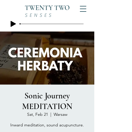
TWENTY TWO
SENSES
Sonic Journey
MEDITATION
Sat, Feb 21
  |  
Warsaw
Inward meditation, sound acupuncture.